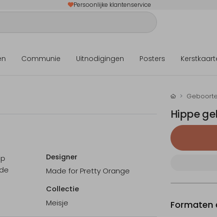
Persoonlijke klantenservice
en
Communie
Uitnodigingen
Posters
Kerstkaart
Geboorte
Hippe ge
Designer
ip
 de
Made for Pretty Orange
Collectie
Meisje
Formaten e