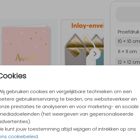
Proefdruk
10 × 10 cm
11 × 11 cm
12 × 12 cm
13 × 13 cm
Cookies
15 × 15 cm
Wij gebruiken cookies en vergelijkbare technieken om een
Envelopp
betere gebruikerservaring te bieden, ons websiteverkeer en
onze prestaties te analyseren en voor marketing- en sociale
mediadoeleinden (het weergeven van gepersonaliseerde
9,4
/ 10
advertenties).
Verzen
Je kunt jouw toestemming altijd wijzigen of intrekken op ons
Alles v
ons cookiebeleid
.