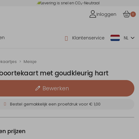
Levering is snel en CO₂-Neutraal
Inloggen
0
en
Klantenservice
NL
kaartjes
Meisje
boortekaart met goudkleurig hart
Bewerken
Bestel gemakkelijk een proefdruk voor
€ 1,00
n prijzen