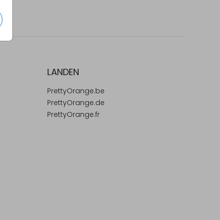
LANDEN
PrettyOrange.be
PrettyOrange.de
PrettyOrange.fr