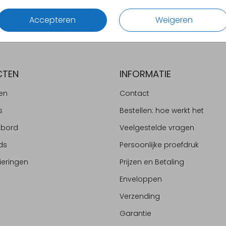
Accepteren
Weigeren
CTEN
INFORMATIE
en
Contact
s
Bestellen: hoe werkt het
ebord
Veelgestelde vragen
ds
Persoonlijke proefdruk
ieringen
Prijzen en Betaling
Enveloppen
Verzending
Garantie