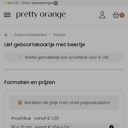
9,4
/ 10 -
1202
+ beoordelingen
0
Geboortekaartjes
Meisje
Lief geboortekaartje met beertje
Bestel gemakkelijk een proefdruk voor
€ 1,00
Formaten en prijzen
Bereken de prijs met onze prijscalculator
Proefdruk
vanaf € 1,00
10 × 21 cm
vanaf € 1,84
p/st