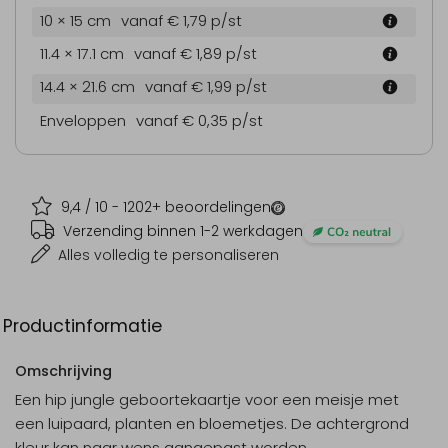
10 × 15 cm
vanaf € 1,79
p/st
11.4 × 17.1 cm
vanaf € 1,89
p/st
14.4 × 21.6 cm
vanaf € 1,99
p/st
Enveloppen
vanaf € 0,35
p/st
9,4
/ 10 -
1202
+ beoordelingen
Verzending binnen 1-2 werkdagen
Alles volledig te personaliseren
Productinformatie
Omschrijving
Een hip jungle geboortekaartje voor een meisje met
een luipaard, planten en bloemetjes. De achtergrond
kleur kan naar wens aangepast worden.