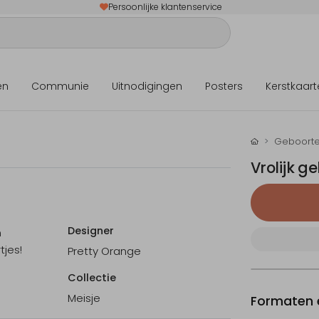
Persoonlijke klantenservice
en
Communie
Uitnodigingen
Posters
Kerstkaart
Geboorte
Vrolijk g
Designer
n
tjes!
Pretty Orange
Collectie
Meisje
Formaten e