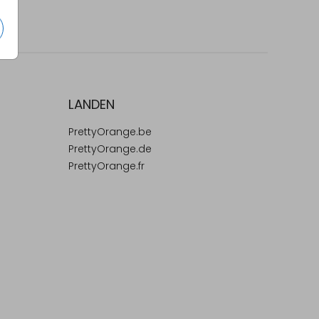
LANDEN
PrettyOrange.be
PrettyOrange.de
PrettyOrange.fr