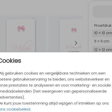
Proefdruk
10 × 10 cm
11 × 11 cm
12 × 12 cm
13 × 13 cm
Cookies
15 × 15 cm
Wij gebruiken cookies en vergelijkbare technieken om een
Envelopp
betere gebruikerservaring te bieden, ons websiteverkeer en
onze prestaties te analyseren en voor marketing- en sociale
mediadoeleinden (het weergeven van gepersonaliseerde
9,4
/ 10
advertenties).
Verzen
Je kunt jouw toestemming altijd wijzigen of intrekken op ons
Alles v
ons cookiebeleid
.