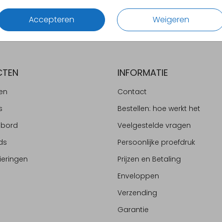
Accepteren
Weigeren
CTEN
INFORMATIE
en
Contact
s
Bestellen: hoe werkt het
ebord
Veelgestelde vragen
ds
Persoonlijke proefdruk
ieringen
Prijzen en Betaling
Enveloppen
Verzending
Garantie