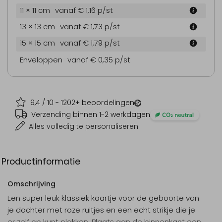
11 × 11 cm
vanaf € 1,16
p/st
13 × 13 cm
vanaf € 1,73
p/st
15 × 15 cm
vanaf € 1,79
p/st
Enveloppen
vanaf € 0,35
p/st
9,4
/ 10 -
1202
+ beoordelingen
Verzending binnen 1-2 werkdagen
Alles volledig te personaliseren
Productinformatie
Omschrijving
Een super leuk klassiek kaartje voor de geboorte van
je dochter met roze ruitjes en een echt strikje die je
er zelf op kunt plakken. Plaats aan de binnenkant een