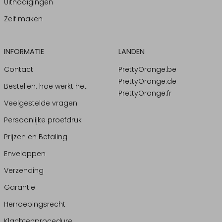
Uitnodigingen
Zelf maken
INFORMATIE
LANDEN
Contact
PrettyOrange.be
PrettyOrange.de
Bestellen: hoe werkt het
PrettyOrange.fr
Veelgestelde vragen
Persoonlijke proefdruk
Prijzen en Betaling
Enveloppen
Verzending
Garantie
Herroepingsrecht
Klachtenprocedure