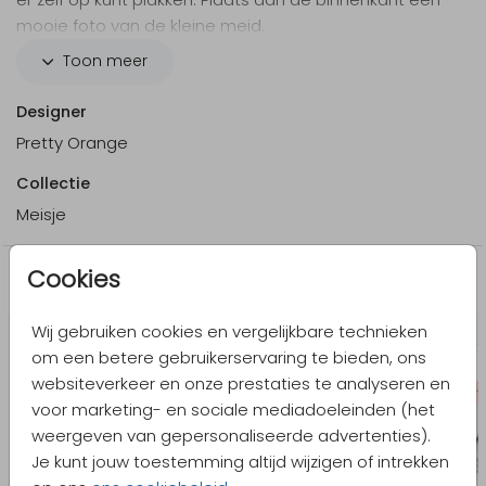
mooie foto van de kleine meid.
Toon meer
Het strikje op dit kaartje wordt niet mee gedrukt,
deze is ter voorbeeld. Op die plek kun je straks zelf
Designer
het échte strikje plakken.
Pretty Orange
Hoe werkt het?
Collectie
Bestel bij je proefdruk het voorbeeldsetje met
Meisje
strikjes. Er zijn 6 kleuren strikjes namelijk:
roze
,
blauw
,
mintgroen
,
goud
,
peach
of
olijfgroen
Bestel bij je eindbestelling het strikje van jouw
Cookies
Meer in dezelfde stijl
keuze.
Een zakje met 25 stuks kost € 6,25.
Wij gebruiken cookies en vergelijkbare technieken
om een betere gebruikerservaring te bieden, ons
websiteverkeer en onze prestaties te analyseren en
voor marketing- en sociale mediadoeleinden (het
weergeven van gepersonaliseerde advertenties).
Je kunt jouw toestemming altijd wijzigen of intrekken