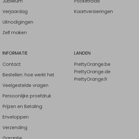
Jubileum
Pocketfolds
Verjaardag
Kaartversieringen
Uitnodigingen
Zelf maken
INFORMATIE
LANDEN
Contact
PrettyOrange.be
PrettyOrange.de
Bestellen: hoe werkt het
PrettyOrange.fr
Veelgestelde vragen
Persoonlijke proefdruk
Prijzen en Betaling
Enveloppen
Verzending
Garantie