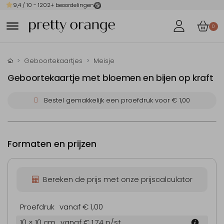
9,4
/ 10 -
1202
+ beoordelingen
0
Geboortekaartjes
Meisje
Geboortekaartje met bloemen en bijen op kraft
Bestel gemakkelijk een proefdruk voor
€ 1,00
Formaten en prijzen
Bereken de prijs met onze prijscalculator
Proefdruk
vanaf € 1,00
10 × 10 cm
vanaf € 1,74
p/st