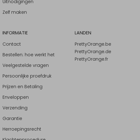
Uitnodigingen
Zelf maken
INFORMATIE
LANDEN
Contact
PrettyOrange.be
PrettyOrange.de
Bestellen: hoe werkt het
PrettyOrange.fr
Veelgestelde vragen
Persoonlijke proefdruk
Prijzen en Betaling
Enveloppen
Verzending
Garantie
Herroepingsrecht
Klachtenprocedure