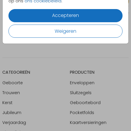
op ons
ons cookiebeleid
.
Accepteren
Weigeren
CATEGORIEËN
PRODUCTEN
Geboorte
Enveloppen
Trouwen
Sluitzegels
Kerst
Geboortebord
Jubileum
Pocketfolds
Verjaardag
Kaartversieringen