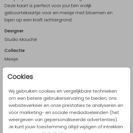
Deze kaart is perfect voor jou! Een vrolijk
geboortekaartje voor en meisje met bloemen en
bijen op een kraft achtergrond.
Designer
Studio Mouché
Collectie
Meisje
Cookies
Meer in dezelfde stijl
Wij gebruiken cookies en vergelijkbare technieken
om een betere gebruikerservaring te bieden, ons
websiteverkeer en onze prestaties te analyseren en
voor marketing- en sociale mediadoeleinden (het
weergeven van gepersonaliseerde advertenties).
Je kunt jouw toestemming altijd wijzigen of intrekken