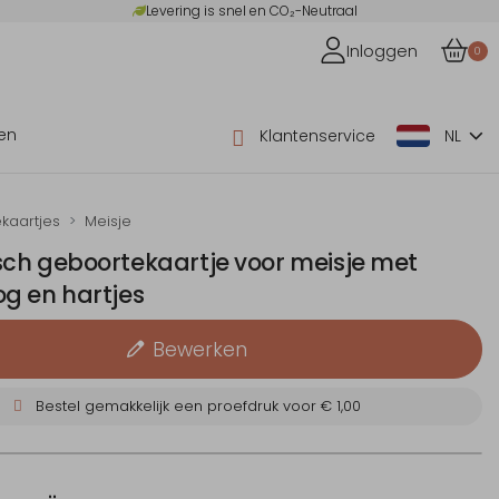
Levering is snel en CO₂-Neutraal
Inloggen
0
en
Klantenservice
NL
kaartjes
Meisje
ch geboortekaartje voor meisje met
g en hartjes
Bewerken
Bestel gemakkelijk een proefdruk voor
€ 1,00