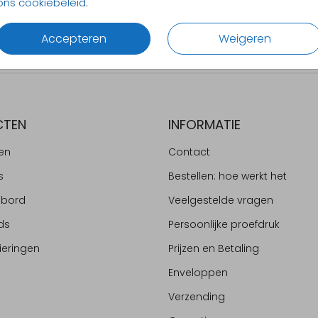
ons cookiebeleid
.
Alles v
Accepteren
Weigeren
CTEN
INFORMATIE
en
Contact
s
Bestellen: hoe werkt het
ebord
Veelgestelde vragen
ds
Persoonlijke proefdruk
ieringen
Prijzen en Betaling
Enveloppen
Verzending