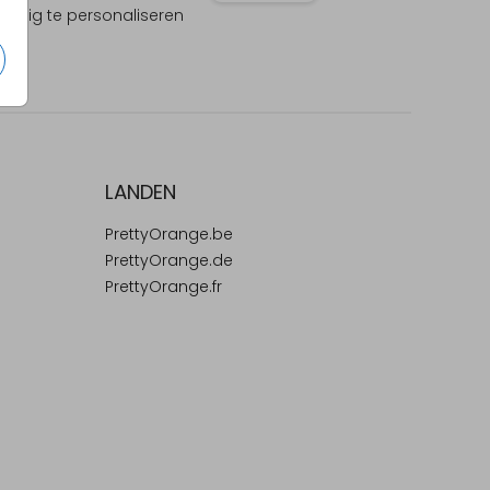
olledig te personaliseren
LANDEN
PrettyOrange.be
PrettyOrange.de
PrettyOrange.fr