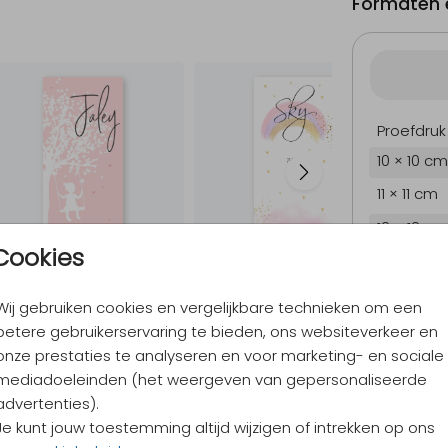
Formaten e
Proefdruk
10 × 10 cm
11 × 11 cm
12 × 12 cm
Cookies
13 × 13 cm
15 × 15 cm
Wij gebruiken cookies en vergelijkbare technieken om een
Envelopp
betere gebruikerservaring te bieden, ons websiteverkeer en
onze prestaties te analyseren en voor marketing- en sociale
mediadoeleinden (het weergeven van gepersonaliseerde
advertenties).
9,4
/ 10
Je kunt jouw toestemming altijd wijzigen of intrekken op ons
Verzen