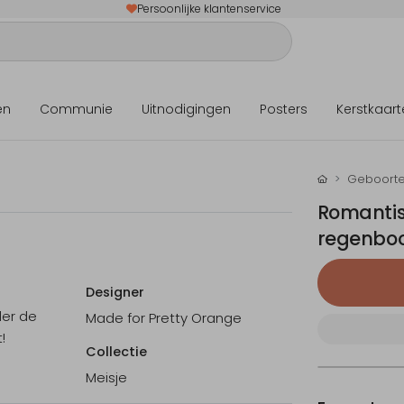
Persoonlijke klantenservice
en
Communie
Uitnodigingen
Posters
Kerstkaart
Geboorte
Romantis
regenboo
Designer
der de
Made for Pretty Orange
!
Collectie
Meisje