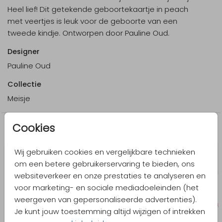
Heel lief! Dit getekende geboortekaartje in peach
met veertjes is leuk voor de geboorte van een
tweede kindje. Ontworpen door Pauline Oud.
Designer
Pauline Oud
Collectie
Meisje
Cookies
Meer in dezelfde stijl
Wij gebruiken cookies en vergelijkbare technieken
om een betere gebruikerservaring te bieden, ons
websiteverkeer en onze prestaties te analyseren en
voor marketing- en sociale mediadoeleinden (het
weergeven van gepersonaliseerde advertenties).
Je kunt jouw toestemming altijd wijzigen of intrekken