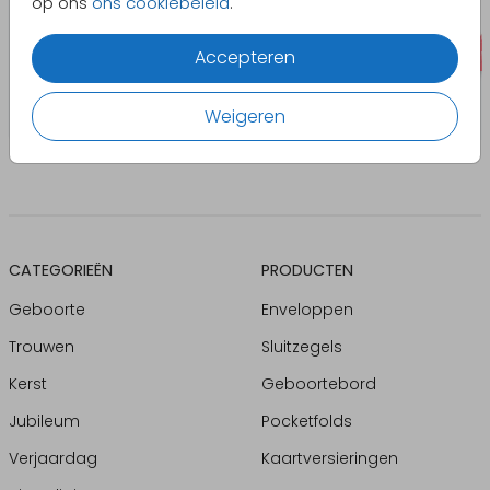
op ons
ons cookiebeleid
.
Accepteren
Weigeren
CATEGORIEËN
PRODUCTEN
Geboorte
Enveloppen
Trouwen
Sluitzegels
Kerst
Geboortebord
Jubileum
Pocketfolds
Verjaardag
Kaartversieringen