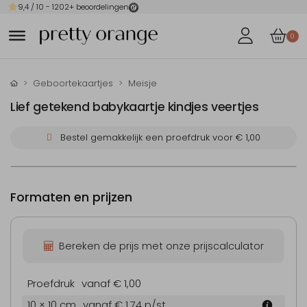
9,4
/ 10 -
1202
+ beoordelingen
0
Geboortekaartjes
Meisje
Lief getekend babykaartje kindjes veertjes
Bestel gemakkelijk een proefdruk voor
€ 1,00
Formaten en prijzen
Bereken de prijs met onze prijscalculator
Proefdruk
vanaf € 1,00
10 × 10 cm
vanaf € 1,74
p/st