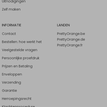
Uitnodigingen
Zelf maken
INFORMATIE
LANDEN
Contact
PrettyOrange.be
PrettyOrange.de
Bestellen: hoe werkt het
PrettyOrange.fr
Veelgestelde vragen
Persoonlijke proefdruk
Prijzen en Betaling
Enveloppen
Verzending
Garantie
Herroepingsrecht
Klachtenprocedure