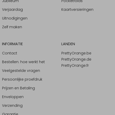
Jubileum
Pocketfolds
Verjaardag
Kaartversieringen
Uitnodigingen
Zelf maken
INFORMATIE
LANDEN
Contact
PrettyOrange.be
PrettyOrange.de
Bestellen: hoe werkt het
PrettyOrange.fr
Veelgestelde vragen
Persoonlijke proefdruk
Prijzen en Betaling
Enveloppen
Verzending
Garantie