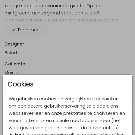
kaartje staat een zwaaiende giraffe. Op de
mintgroene achtergrond staat een subtiel
bloemenpatroon. Liever een andere kleur? Dat kan!
Maak er helemaal je eigen kaartje van in onze online
Toon meer
editor.
Designer
Belarto
Collectie
Meisje
Cookies
Meer in dezelfde stijl
Wij gebruiken cookies en vergelijkbare technieken
om een betere gebruikerservaring te bieden, ons
websiteverkeer en onze prestaties te analyseren en
voor marketing- en sociale mediadoeleinden (het
weergeven van gepersonaliseerde advertenties).
Je kunt jouw toestemming altijd wijzigen of intrekken