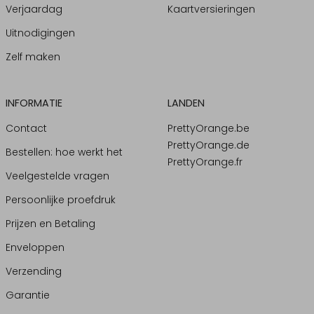
Verjaardag
Kaartversieringen
Uitnodigingen
Zelf maken
INFORMATIE
LANDEN
Contact
PrettyOrange.be
PrettyOrange.de
Bestellen: hoe werkt het
PrettyOrange.fr
Veelgestelde vragen
Persoonlijke proefdruk
Prijzen en Betaling
Enveloppen
Verzending
Garantie