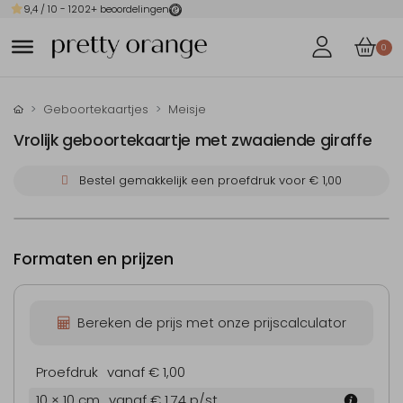
9,4
/ 10 -
1202
+ beoordelingen
0
Geboortekaartjes
Meisje
Vrolijk geboortekaartje met zwaaiende giraffe
Bestel gemakkelijk een proefdruk voor
€ 1,00
Formaten en prijzen
Bereken de prijs met onze prijscalculator
Proefdruk
vanaf € 1,00
10 × 10 cm
vanaf € 1,74
p/st