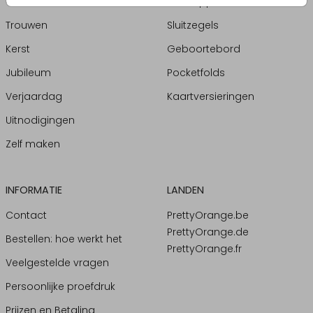
Geboorte
Enveloppen
Trouwen
Sluitzegels
Kerst
Geboortebord
Jubileum
Pocketfolds
Verjaardag
Kaartversieringen
Uitnodigingen
Zelf maken
INFORMATIE
LANDEN
Contact
PrettyOrange.be
PrettyOrange.de
Bestellen: hoe werkt het
PrettyOrange.fr
Veelgestelde vragen
Persoonlijke proefdruk
Prijzen en Betaling