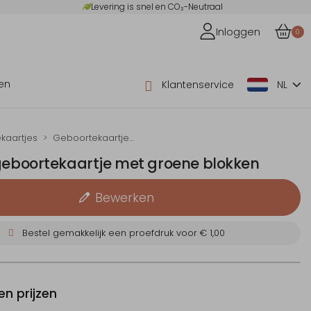
Levering is snel en CO₂-Neutraal
Inloggen
0
en
Klantenservice
NL
kaartjes
Geboortekaartje zelf maken
 geboortekaartje met groene blokken
Bewerken
Bestel gemakkelijk een proefdruk voor
€ 1,00
n prijzen