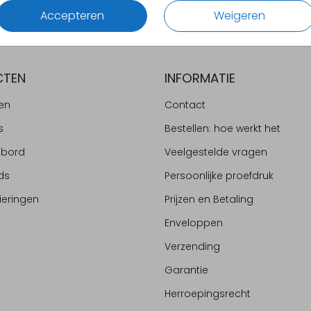
Accepteren
Weigeren
CTEN
INFORMATIE
en
Contact
s
Bestellen: hoe werkt het
ebord
Veelgestelde vragen
ds
Persoonlijke proefdruk
ieringen
Prijzen en Betaling
Enveloppen
Verzending
Garantie
Herroepingsrecht