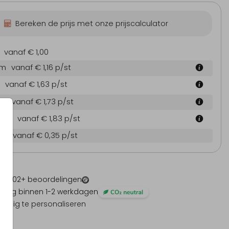
Bereken de prijs met onze prijscalculator
vanaf € 1,00
cm
vanaf € 1,16
p/st
vanaf € 1,63
p/st
 cm
vanaf € 1,73
p/st
4 cm
vanaf € 1,83
p/st
en
vanaf € 0,35
p/st
 -
1202
+ beoordelingen
ding binnen 1-2 werkdagen
olledig te personaliseren