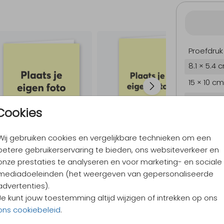
Proefdruk
8.1 × 5.4 
15 × 10 cm
17.1 × 11.4
Cookies
21.6 × 14.
Envelopp
Wij gebruiken cookies en vergelijkbare technieken om een
betere gebruikerservaring te bieden, ons websiteverkeer en
onze prestaties te analyseren en voor marketing- en sociale
mediadoeleinden (het weergeven van gepersonaliseerde
9,4
/ 10
advertenties).
Verzen
Je kunt jouw toestemming altijd wijzigen of intrekken op ons
Alles v
ons cookiebeleid
.