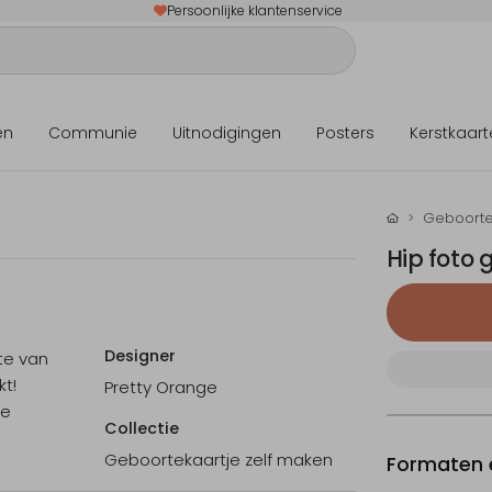
Persoonlijke klantenservice
en
Communie
Uitnodigingen
Posters
Kerstkaart
Geboorte
Hip foto
Designer
te van
kt!
Pretty Orange
te
Collectie
Geboortekaartje zelf maken
Formaten e