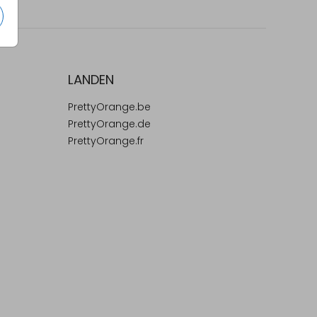
LANDEN
PrettyOrange.be
PrettyOrange.de
PrettyOrange.fr