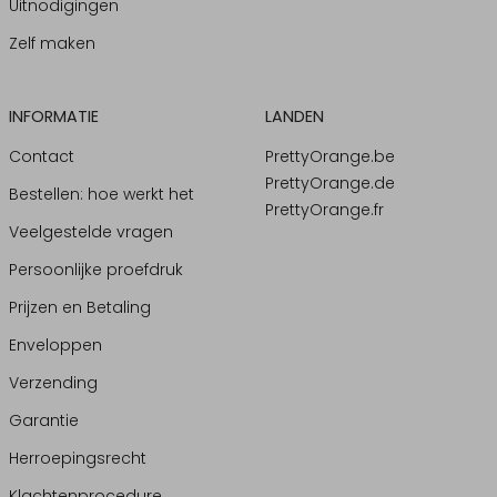
Uitnodigingen
Zelf maken
INFORMATIE
LANDEN
Contact
PrettyOrange.be
PrettyOrange.de
Bestellen: hoe werkt het
PrettyOrange.fr
Veelgestelde vragen
Persoonlijke proefdruk
Prijzen en Betaling
Enveloppen
Verzending
Garantie
Herroepingsrecht
Klachtenprocedure