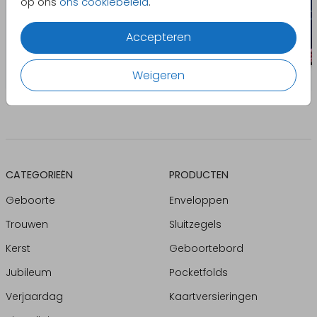
op ons
ons cookiebeleid
.
Accepteren
Weigeren
CATEGORIEËN
PRODUCTEN
Geboorte
Enveloppen
Trouwen
Sluitzegels
Kerst
Geboortebord
Jubileum
Pocketfolds
Verjaardag
Kaartversieringen