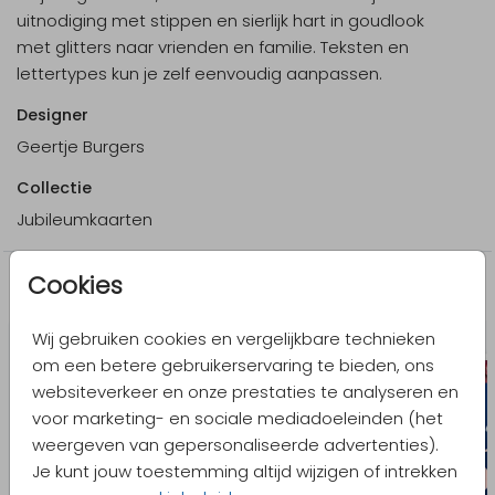
uitnodiging met stippen en sierlijk hart in goudlook
met glitters naar vrienden en familie. Teksten en
lettertypes kun je zelf eenvoudig aanpassen.
Designer
Geertje Burgers
Collectie
Jubileumkaarten
Cookies
Meer in dezelfde stijl
Wij gebruiken cookies en vergelijkbare technieken
om een betere gebruikerservaring te bieden, ons
websiteverkeer en onze prestaties te analyseren en
voor marketing- en sociale mediadoeleinden (het
weergeven van gepersonaliseerde advertenties).
Je kunt jouw toestemming altijd wijzigen of intrekken