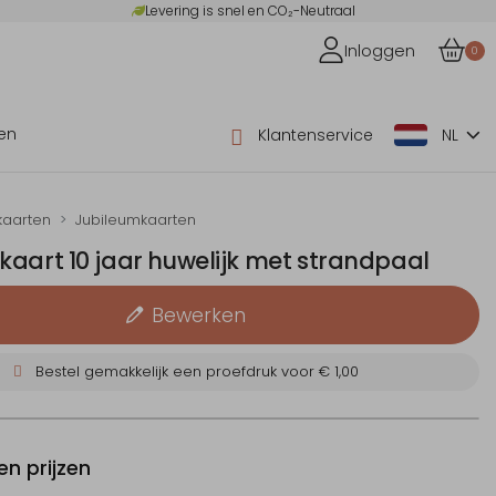
Levering is snel en CO₂-Neutraal
Inloggen
0
en
Klantenservice
NL
kaarten
Jubileumkaarten
kaart 10 jaar huwelijk met strandpaal
Bewerken
Bestel gemakkelijk een proefdruk voor
€ 1,00
n prijzen