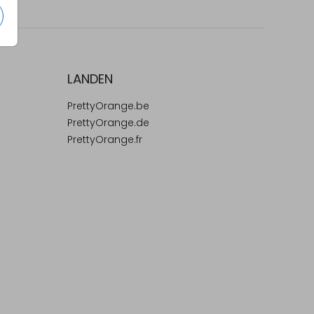
LANDEN
PrettyOrange.be
PrettyOrange.de
PrettyOrange.fr