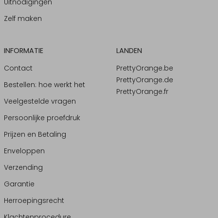
Uitnodigingen
Zelf maken
INFORMATIE
LANDEN
Contact
PrettyOrange.be
PrettyOrange.de
Bestellen: hoe werkt het
PrettyOrange.fr
Veelgestelde vragen
Persoonlijke proefdruk
Prijzen en Betaling
Enveloppen
Verzending
Garantie
Herroepingsrecht
Klachtenprocedure