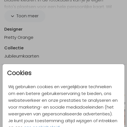
foto's plaatsen voor een hele persoonlijke kaart. Wil
je toch liever een andere kleur of typografie dan kan
Toon meer
je dit makkelijk aanpassen in de editor. Uiteraard kan
je hier ook de tekst personaliseren. Hele fijne dag
Designer
gewenst!
Pretty Orange
Collectie
Jubileumkaarten
Cookies
Meer in dezelfde stijl
Wij gebruiken cookies en vergelijkbare technieken
om een betere gebruikerservaring te bieden, ons
websiteverkeer en onze prestaties te analyseren en
voor marketing- en sociale mediadoeleinden (het
weergeven van gepersonaliseerde advertenties).
Je kunt jouw toestemming altijd wijzigen of intrekken