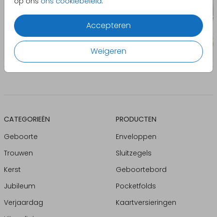
op ons
ons cookiebeleid
.
Accepteren
Weigeren
CATEGORIEËN
PRODUCTEN
Geboorte
Enveloppen
Trouwen
Sluitzegels
Kerst
Geboortebord
Jubileum
Pocketfolds
Verjaardag
Kaartversieringen