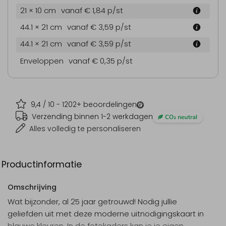
21 × 10 cm
vanaf € 1,84
p/st
44.1 × 21 cm
vanaf € 3,59
p/st
44.1 × 21 cm
vanaf € 3,59
p/st
Enveloppen
vanaf € 0,35
p/st
9,4
/ 10 -
1202
+ beoordelingen
Verzending binnen 1-2 werkdagen
Alles volledig te personaliseren
Productinformatie
Omschrijving
Wat bijzonder, al 25 jaar getrouwd! Nodig jullie
geliefden uit met deze moderne uitnodigingskaart in
blauwe kleuren. In de fotokaders kan je je eigen