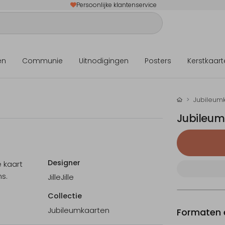
Persoonlijke klantenservice
en
Communie
Uitnodigingen
Posters
Kerstkaart
Jubileum
Jubileum
Designer
e kaart
s.
JilleJille
Collectie
Jubileumkaarten
Formaten e