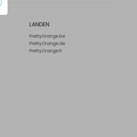
LANDEN
PrettyOrange.be
PrettyOrange.de
PrettyOrange.fr