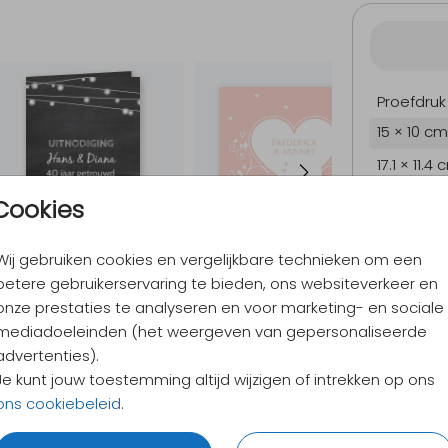
Proefdruk
15 × 10 cm
17.1 × 11.4
21.6 × 14.
Cookies
Envelopp
Wij gebruiken cookies en vergelijkbare technieken om een
betere gebruikerservaring te bieden, ons websiteverkeer en
onze prestaties te analyseren en voor marketing- en sociale
9,4
/ 10
mediadoeleinden (het weergeven van gepersonaliseerde
Verzen
advertenties).
Alles v
Je kunt jouw toestemming altijd wijzigen of intrekken op ons
ons cookiebeleid
.