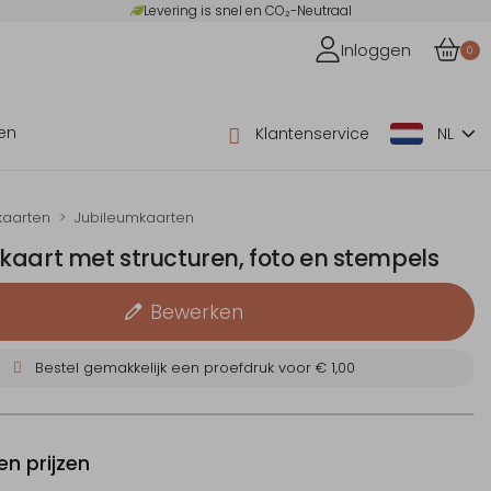
Levering is snel en CO₂-Neutraal
Inloggen
0
en
Klantenservice
NL
kaarten
Jubileumkaarten
kaart met structuren, foto en stempels
Bewerken
Bestel gemakkelijk een proefdruk voor
€ 1,00
n prijzen