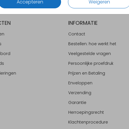
Accepteren
Weigeren
CTEN
INFORMATIE
en
Contact
s
Bestellen: hoe werkt het
ebord
Veelgestelde vragen
ds
Persoonlijke proefdruk
ieringen
Prijzen en Betaling
Enveloppen
Verzending
Garantie
Herroepingsrecht
Klachtenprocedure