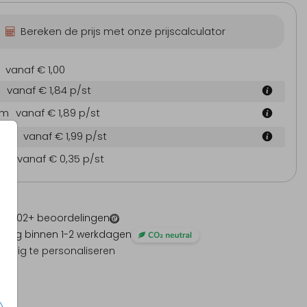
Bereken de prijs met onze prijscalculator
vanaf € 1,00
vanaf € 1,84
p/st
 cm
vanaf € 1,89
p/st
4 cm
vanaf € 1,99
p/st
en
vanaf € 0,35
p/st
 -
1202
+ beoordelingen
ding binnen 1-2 werkdagen
olledig te personaliseren