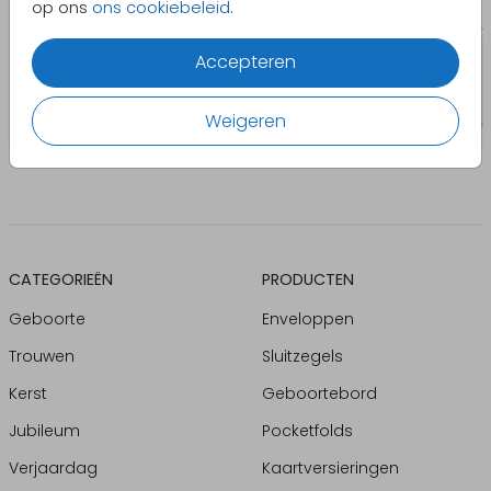
op ons
ons cookiebeleid
.
Accepteren
Weigeren
CATEGORIEËN
PRODUCTEN
Geboorte
Enveloppen
Trouwen
Sluitzegels
Kerst
Geboortebord
Jubileum
Pocketfolds
Verjaardag
Kaartversieringen