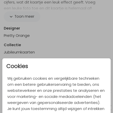
cijfers, wat dit kaartje een leuk effect geeft. Voeg
een leuke foto toe en dit kaartje is helemaal af!
Lettertypes kun je zelf kiezen en aanpassen.
Toon meer
Designer
Pretty Orange
Collectie
Jubileumkaarten
Cookies
Meer in dezelfde stijl
Wij gebruiken cookies en vergelijkbare technieken
om een betere gebruikerservaring te bieden, ons
websiteverkeer en onze prestaties te analyseren en
voor marketing- en sociale mediadoeleinden (het
weergeven van gepersonaliseerde advertenties).
Je kunt jouw toestemming altijd wijzigen of intrekken