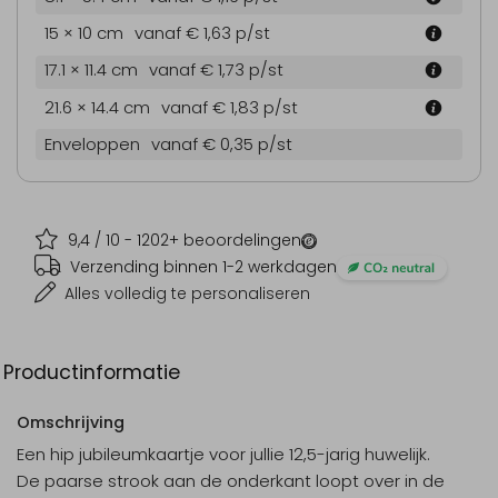
15 × 10 cm
vanaf € 1,63
p/st
17.1 × 11.4 cm
vanaf € 1,73
p/st
21.6 × 14.4 cm
vanaf € 1,83
p/st
Enveloppen
vanaf € 0,35
p/st
9,4
/ 10 -
1202
+ beoordelingen
Verzending binnen 1-2 werkdagen
Alles volledig te personaliseren
Productinformatie
Omschrijving
Een hip jubileumkaartje voor jullie 12,5-jarig huwelijk.
De paarse strook aan de onderkant loopt over in de