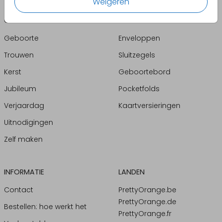
Weigeren
CATEGORIEËN
PRODUCTEN
Geboorte
Enveloppen
Trouwen
Sluitzegels
Kerst
Geboortebord
Jubileum
Pocketfolds
Verjaardag
Kaartversieringen
Uitnodigingen
Zelf maken
INFORMATIE
LANDEN
Contact
PrettyOrange.be
PrettyOrange.de
Bestellen: hoe werkt het
PrettyOrange.fr