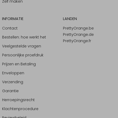
Zelf maken
INFORMATIE
LANDEN
Contact
PrettyOrange.be
PrettyOrange.de
Bestellen: hoe werkt het
PrettyOrange.fr
Veelgestelde vragen
Persoonlijke proefdruk
Prijzen en Betaling
Enveloppen
Verzending
Garantie
Herroepingsrecht
Klachtenprocedure
Reviewbeleid