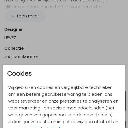
glitters en goudkleurige hartjes voor een extra
stijlvolle look. Wil je toch liever een andere kleur, tekst
Toon meer
of lettertype dan kan je dit makkelijk aanpassen in
onze online editor.
Designer
LIEVEZ
Collectie
Jubileumkaarten
Cookies
Meer in dezelfde stijl
Wij gebruiken cookies en vergelijkbare technieken
om een betere gebruikerservaring te bieden, ons
websiteverkeer en onze prestaties te analyseren en
voor marketing- en sociale mediadoeleinden (het
weergeven van gepersonaliseerde advertenties).
Je kunt jouw toestemming altijd wijzigen of intrekken