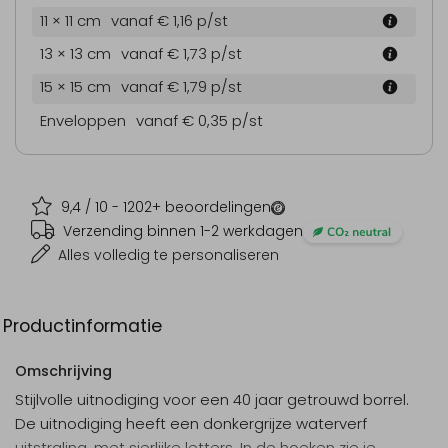
11 × 11 cm
vanaf € 1,16
p/st
13 × 13 cm
vanaf € 1,73
p/st
15 × 15 cm
vanaf € 1,79
p/st
Enveloppen
vanaf € 0,35
p/st
9,4
/ 10 -
1202
+ beoordelingen
Verzending binnen 1-2 werkdagen
Alles volledig te personaliseren
Productinformatie
Omschrijving
Stijlvolle uitnodiging voor een 40 jaar getrouwd borrel.
De uitnodiging heeft een donkergrijze waterverf
uitstraling, met sierlijke letters. In de hoeken zie je