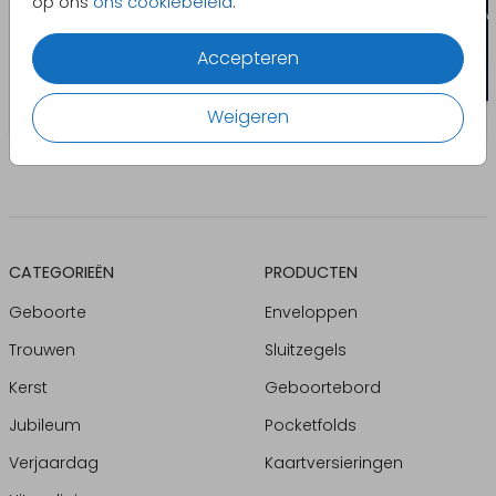
op ons
ons cookiebeleid
.
Accepteren
Weigeren
CATEGORIEËN
PRODUCTEN
Geboorte
Enveloppen
Trouwen
Sluitzegels
Kerst
Geboortebord
Jubileum
Pocketfolds
Verjaardag
Kaartversieringen