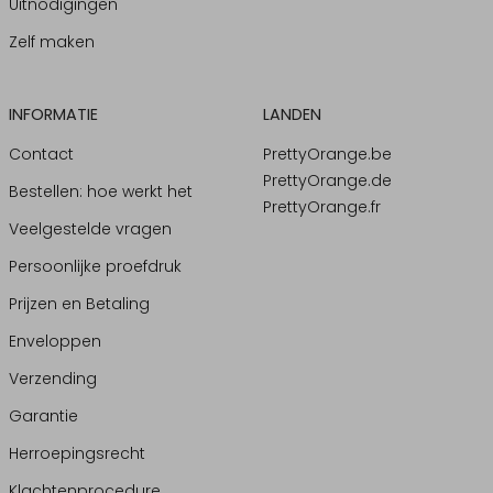
Uitnodigingen
Zelf maken
INFORMATIE
LANDEN
Contact
PrettyOrange.be
PrettyOrange.de
Bestellen: hoe werkt het
PrettyOrange.fr
Veelgestelde vragen
Persoonlijke proefdruk
Prijzen en Betaling
Enveloppen
Verzending
Garantie
Herroepingsrecht
Klachtenprocedure