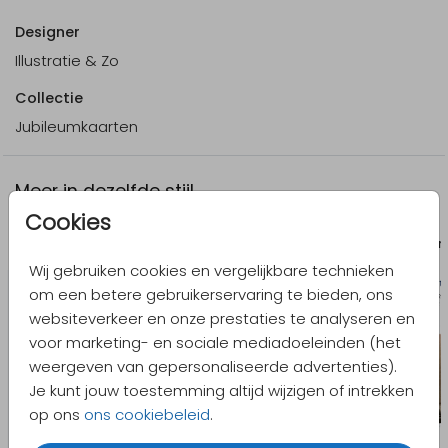
Designer
Illustratie & Zo
Collectie
Jubileumkaarten
Meer in dezelfde stijl
Cookies
Uitnodiging jubileum
Uitnodigin
Wij gebruiken cookies en vergelijkbare technieken
om een betere gebruikerservaring te bieden, ons
websiteverkeer en onze prestaties te analyseren en
voor marketing- en sociale mediadoeleinden (het
weergeven van gepersonaliseerde advertenties).
Je kunt jouw toestemming altijd wijzigen of intrekken
op ons
ons cookiebeleid
.