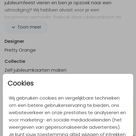
jubileumfeest vieren en ben je opzoek naar een
uitnodiging? Wij hebben alvast voor je een
beginnetje gemaakt. Gebruik deze jubileumkaart als
basis en pas hem helemaal aan naar je eigen
Toon meer
smaak. Voeg een mooie foto toe en verstuur deze
uitnodiging!
Designer
Pretty Orange
Collectie
Zelf jubileumkaarten maken
Cookies
Meer in dezelfde stijl
Wij gebruiken cookies en vergelijkbare technieken
om een betere gebruikerservaring te bieden, ons
websiteverkeer en onze prestaties te analyseren en
voor marketing- en sociale mediadoeleinden (het
weergeven van gepersonaliseerde advertenties).
Je kunt jouw toestemming altijd wijzigen of intrekken