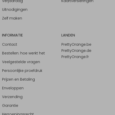
Verjaardag
Kaartversieringen
Uitnodigingen
Zelf maken
INFORMATIE
LANDEN
Contact
PrettyOrange.be
PrettyOrange.de
Bestellen: hoe werkt het
PrettyOrange.fr
Veelgestelde vragen
Persoonlijke proefdruk
Prijzen en Betaling
Enveloppen
Verzending
Garantie
Herroepingsrecht