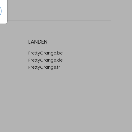
LANDEN
PrettyOrange.be
PrettyOrange.de
PrettyOrange.fr