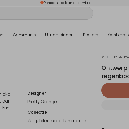
Persoonlijke klantenservice
en
Communie
Uitnodigingen
Posters
Kerstkaart
Jubileum
Ontwerp z
regenboo
Designer
nieke
rt aan
Pretty Orange
t kun
Collectie
Zelf jubileumkaarten maken