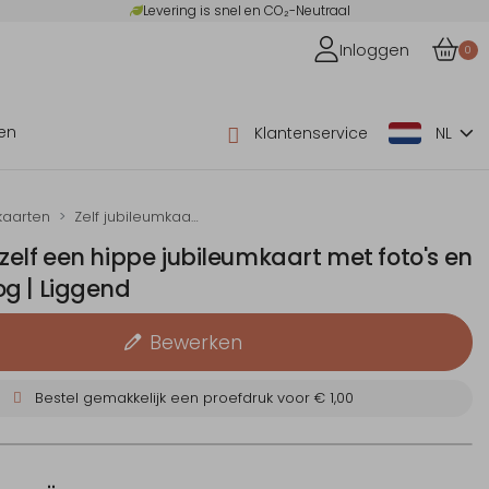
Levering is snel en CO₂-Neutraal
Inloggen
0
en
Klantenservice
NL
kaarten
Zelf jubileumkaarten maken
elf een hippe jubileumkaart met foto's en
g | Liggend
Bewerken
Bestel gemakkelijk een proefdruk voor
€ 1,00