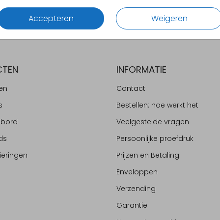
Accepteren
Weigeren
CTEN
INFORMATIE
en
Contact
s
Bestellen: hoe werkt het
ebord
Veelgestelde vragen
ds
Persoonlijke proefdruk
ieringen
Prijzen en Betaling
Enveloppen
Verzending
Garantie