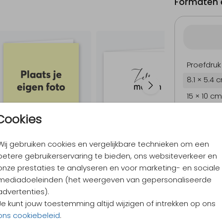
Formaten e
Proefdruk
8.1 × 5.4 
15 × 10 cm
17.1 × 11.4
Cookies
21.6 × 14.
Wij gebruiken cookies en vergelijkbare technieken om een
Envelopp
betere gebruikerservaring te bieden, ons websiteverkeer en
onze prestaties te analyseren en voor marketing- en sociale
mediadoeleinden (het weergeven van gepersonaliseerde
9,4
/ 10
advertenties).
Verzen
Je kunt jouw toestemming altijd wijzigen of intrekken op ons
Alles v
ons cookiebeleid
.