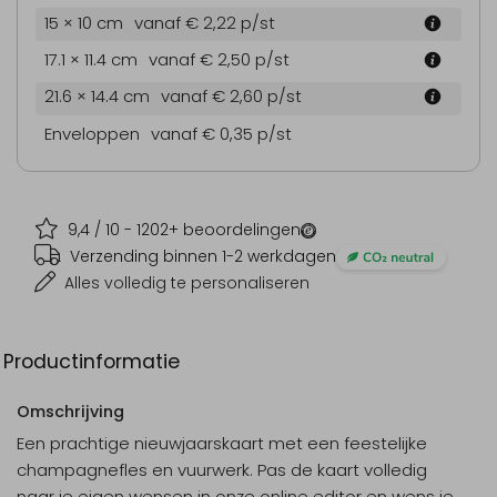
15 × 10 cm
vanaf € 2,22
p/st
17.1 × 11.4 cm
vanaf € 2,50
p/st
21.6 × 14.4 cm
vanaf € 2,60
p/st
Enveloppen
vanaf € 0,35
p/st
9,4
/ 10 -
1202
+ beoordelingen
Verzending binnen 1-2 werkdagen
Alles volledig te personaliseren
Productinformatie
Omschrijving
Een prachtige nieuwjaarskaart met een feestelijke
champagnefles en vuurwerk. Pas de kaart volledig
naar je eigen wensen in onze online editor en wens je