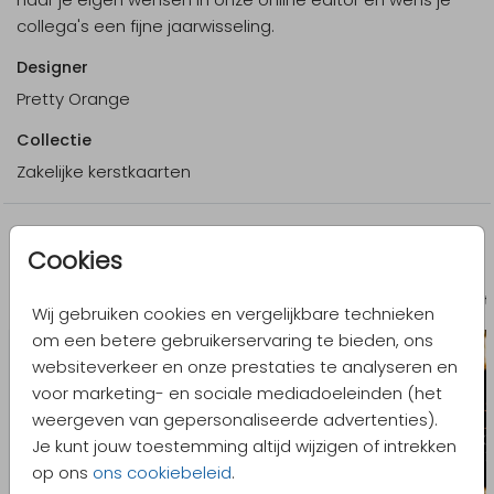
collega's een fijne jaarwisseling.
Designer
Pretty Orange
Collectie
Zakelijke kerstkaarten
Meer in dezelfde stijl
Cookies
Kerstkaart
Kerst
Wij gebruiken cookies en vergelijkbare technieken
om een betere gebruikerservaring te bieden, ons
websiteverkeer en onze prestaties te analyseren en
voor marketing- en sociale mediadoeleinden (het
weergeven van gepersonaliseerde advertenties).
Je kunt jouw toestemming altijd wijzigen of intrekken
op ons
ons cookiebeleid
.