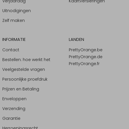
Verjaardag
Kaartversieringen
Uitnodigingen
Zelf maken
INFORMATIE
LANDEN
Contact
PrettyOrange.be
PrettyOrange.de
Bestellen: hoe werkt het
PrettyOrange.fr
Veelgestelde vragen
Persoonlijke proefdruk
Prijzen en Betaling
Enveloppen
Verzending
Garantie
Herroepingsrecht