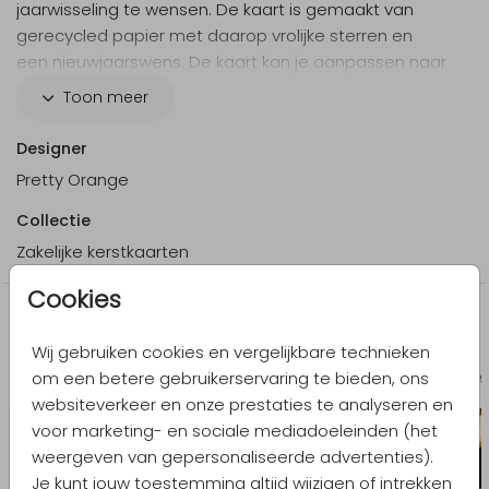
jaarwisseling te wensen. De kaart is gemaakt van
gerecycled papier met daarop vrolijke sterren en
een nieuwjaarswens. De kaart kan je aanpassen naar
je eigen wensen in onze online editor.
Toon meer
Designer
Pretty Orange
Collectie
Zakelijke kerstkaarten
Cookies
Meer in dezelfde stijl
Wij gebruiken cookies en vergelijkbare technieken
om een betere gebruikerservaring te bieden, ons
Kerstkaart
Kerst
websiteverkeer en onze prestaties te analyseren en
voor marketing- en sociale mediadoeleinden (het
weergeven van gepersonaliseerde advertenties).
Je kunt jouw toestemming altijd wijzigen of intrekken