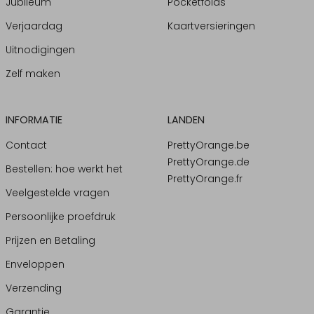
Jubileum
Pocketfolds
Verjaardag
Kaartversieringen
Uitnodigingen
Zelf maken
INFORMATIE
LANDEN
Contact
PrettyOrange.be
PrettyOrange.de
Bestellen: hoe werkt het
PrettyOrange.fr
Veelgestelde vragen
Persoonlijke proefdruk
Prijzen en Betaling
Enveloppen
Verzending
Garantie