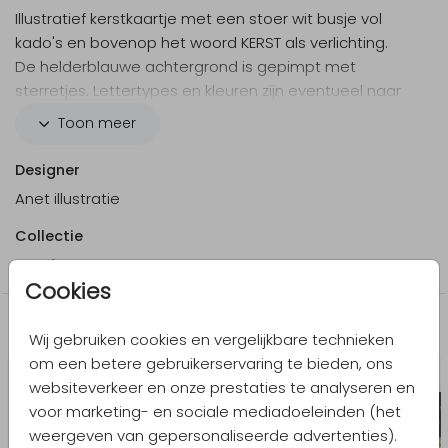
Illustratief kerstkaartje met een stoer wit busje vol
kado's en bovenop het woord KERST als verlichting.
De helderblauwe achtergrond is gepimpt met
sterretjes. Lettertypes en kleuren zijn eventueel naar
wens aan te passen in de online editor. Fijne kerst!
Toon meer
Designer
Anet illustratie
Collectie
Kerstkaarten
Cookies
Meer in dezelfde stijl
Wij gebruiken cookies en vergelijkbare technieken
om een betere gebruikerservaring te bieden, ons
websiteverkeer en onze prestaties te analyseren en
voor marketing- en sociale mediadoeleinden (het
weergeven van gepersonaliseerde advertenties).