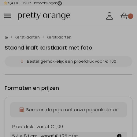
9,4
/ 10 -
1202
+ beoordelingen
0
Kerstkaarten
Kerstkaarten
Staand kraft kerstkaart met foto
Bestel gemakkelijk een proefdruk voor
€ 1,00
Formaten en prijzen
Bereken de prijs met onze prijscalculator
Proefdruk
vanaf € 1,00
5.4 × 8.1 cm
vanaf € 1,25
p/st