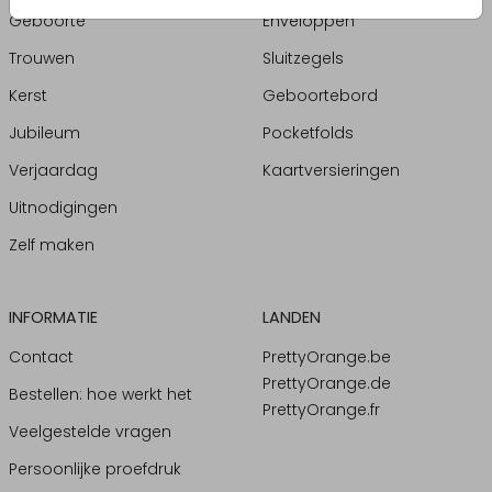
Geboorte
Enveloppen
Trouwen
Sluitzegels
Kerst
Geboortebord
Jubileum
Pocketfolds
Verjaardag
Kaartversieringen
Uitnodigingen
Zelf maken
INFORMATIE
LANDEN
Contact
PrettyOrange.be
PrettyOrange.de
Bestellen: hoe werkt het
PrettyOrange.fr
Veelgestelde vragen
Persoonlijke proefdruk