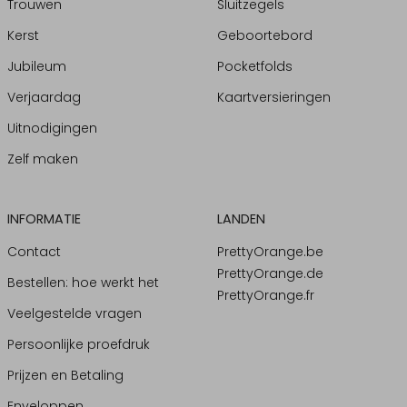
Trouwen
Sluitzegels
Kerst
Geboortebord
Jubileum
Pocketfolds
Verjaardag
Kaartversieringen
Uitnodigingen
Zelf maken
INFORMATIE
LANDEN
Contact
PrettyOrange.be
PrettyOrange.de
Bestellen: hoe werkt het
PrettyOrange.fr
Veelgestelde vragen
Persoonlijke proefdruk
Prijzen en Betaling
Enveloppen