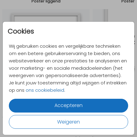
Poster liggend
Poster 
Cookies
Wij gebruiken cookies en vergelijkbare technieken
om een betere gebruikerservaring te bieden, ons
websiteverkeer en onze prestaties te analyseren en
voor marketing- en sociale mediadoeleinden (het
weergeven van gepersonaliseerde advertenties).
Je kunt jouw toestemming altijd wijzigen of intrekken
op ons
ons cookiebeleid
.
Accepteren
CATEGORIEËN
PRODUCTEN
Weigeren
Geboorte
Enveloppen