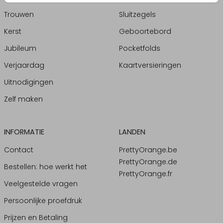
Trouwen
Sluitzegels
Kerst
Geboortebord
Jubileum
Pocketfolds
Verjaardag
Kaartversieringen
Uitnodigingen
Zelf maken
INFORMATIE
LANDEN
Contact
PrettyOrange.be
PrettyOrange.de
Bestellen: hoe werkt het
PrettyOrange.fr
Veelgestelde vragen
Persoonlijke proefdruk
Prijzen en Betaling