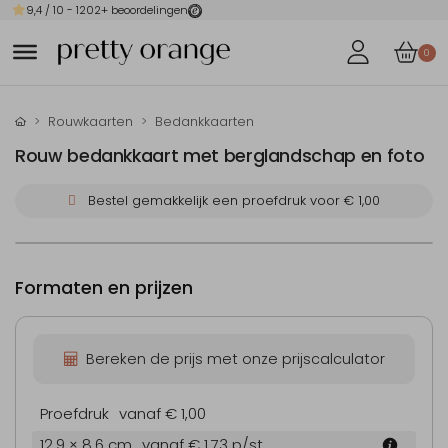
9,4
/ 10 -
1202
+ beoordelingen
0
Rouwkaarten
Bedankkaarten
Rouw bedankkaart met berglandschap en foto
Bestel gemakkelijk een proefdruk voor
€ 1,00
Formaten en prijzen
Bereken de prijs met onze prijscalculator
Proefdruk
vanaf € 1,00
12.9 × 8.6 cm
vanaf € 1,73
p/st