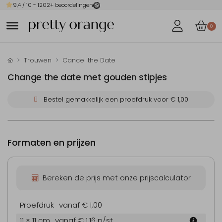
9,4
/ 10 -
1202
+ beoordelingen
0
Trouwen
Cancel the Date
Change the date met gouden stipjes
Bestel gemakkelijk een proefdruk voor
€ 1,00
Formaten en prijzen
Bereken de prijs met onze prijscalculator
Proefdruk
vanaf € 1,00
11 × 11 cm
vanaf € 1,16
p/st