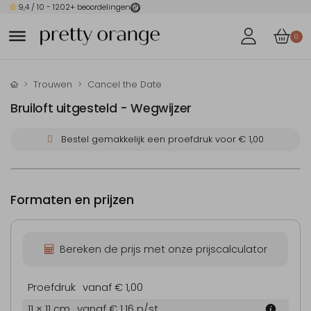
9,4
/ 10 -
1202
+ beoordelingen
0
Trouwen
Cancel the Date
Bruiloft uitgesteld - Wegwijzer
Bestel gemakkelijk een proefdruk voor
€ 1,00
Formaten en prijzen
Bereken de prijs met onze prijscalculator
Proefdruk
vanaf € 1,00
11 × 11 cm
vanaf € 1,16
p/st