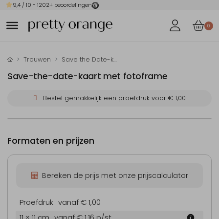
9,4
/ 10 -
1202
+ beoordelingen
0
Trouwen
Save the Date-kaarten
Save-the-date-kaart met fotoframe
Bestel gemakkelijk een proefdruk voor
€ 1,00
Formaten en prijzen
Bereken de prijs met onze prijscalculator
Proefdruk
vanaf € 1,00
11 × 11 cm
vanaf € 1,16
p/st