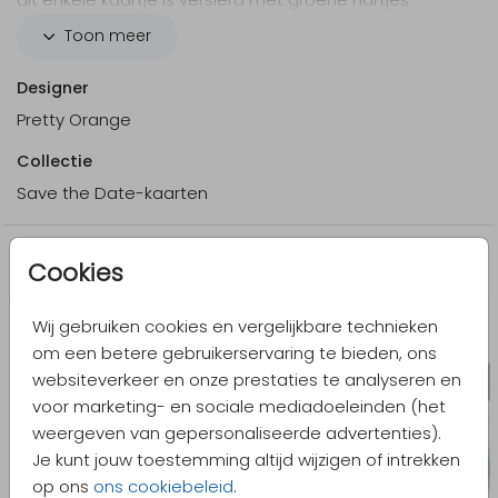
Liever een andere achtergrondkleur? Pas dit
Toon meer
eenvoudig aan in onze online editor.
Designer
Pretty Orange
Collectie
Save the Date-kaarten
Meer in dezelfde stijl
Cookies
Wij gebruiken cookies en vergelijkbare technieken
om een betere gebruikerservaring te bieden, ons
websiteverkeer en onze prestaties te analyseren en
voor marketing- en sociale mediadoeleinden (het
weergeven van gepersonaliseerde advertenties).
Je kunt jouw toestemming altijd wijzigen of intrekken
op ons
ons cookiebeleid
.