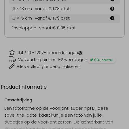
13 × 13 cm
vanaf € 1,73
p/st
15 × 15 cm
vanaf € 1,79
p/st
Enveloppen
vanaf € 0,35
p/st
9,4
/ 10 -
1202
+ beoordelingen
Verzending binnen 1-2 werkdagen
Alles volledig te personaliseren
Productinformatie
Omschrijving
Een fotoframe op de voorkant, super hip! Bij deze
save-the-date-kaart kun je een foto van jullie
tweetjes op de voorkant zetten. De achterkant van
dit enkele kaartje is versierd met groene hartjes.