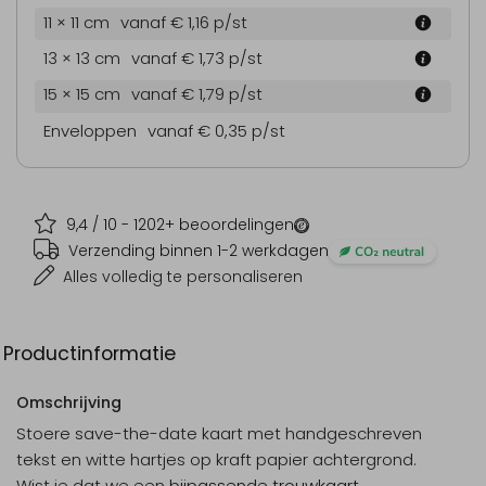
11 × 11 cm
vanaf € 1,16
p/st
13 × 13 cm
vanaf € 1,73
p/st
15 × 15 cm
vanaf € 1,79
p/st
Enveloppen
vanaf € 0,35
p/st
9,4
/ 10 -
1202
+ beoordelingen
Verzending binnen 1-2 werkdagen
Alles volledig te personaliseren
Productinformatie
Omschrijving
Stoere save-the-date kaart met handgeschreven
tekst en witte hartjes op kraft papier achtergrond.
Wist je dat we een
bijpassende trouwkaart