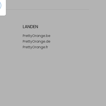
LANDEN
PrettyOrange.be
PrettyOrange.de
PrettyOrange.fr