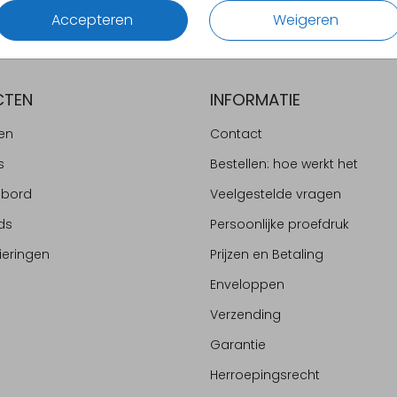
Accepteren
Weigeren
CTEN
INFORMATIE
en
Contact
s
Bestellen: hoe werkt het
ebord
Veelgestelde vragen
ds
Persoonlijke proefdruk
ieringen
Prijzen en Betaling
Enveloppen
Verzending
Garantie
Herroepingsrecht