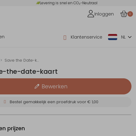
Levering is snel en CO₂-Neutraal
Inloggen
0
en
Klantenservice
NL
Save the Date-kaarten
ve-the-date-kaart
Bewerken
Bestel gemakkelijk een proefdruk voor
€ 1,00
n prijzen