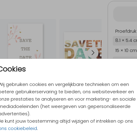
Proefdruk
8.1 × 5.4 
15 × 10 cm
17.1 × 11.4
Cookies
21.6 × 14.
Envelopp
Wij gebruiken cookies en vergelijkbare technieken om een
betere gebruikerservaring te bieden, ons websiteverkeer en
onze prestaties te analyseren en voor marketing- en sociale
mediadoeleinden (het weergeven van gepersonaliseerde
9,4
/ 10
advertenties).
Verzen
Je kunt jouw toestemming altijd wijzigen of intrekken op ons
Alles v
ons cookiebeleid
.