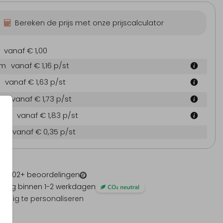
Bereken de prijs met onze prijscalculator
vanaf € 1,00
cm
vanaf € 1,16
p/st
vanaf € 1,63
p/st
 cm
vanaf € 1,73
p/st
4 cm
vanaf € 1,83
p/st
en
vanaf € 0,35
p/st
 -
1202
+ beoordelingen
ding binnen 1-2 werkdagen
olledig te personaliseren