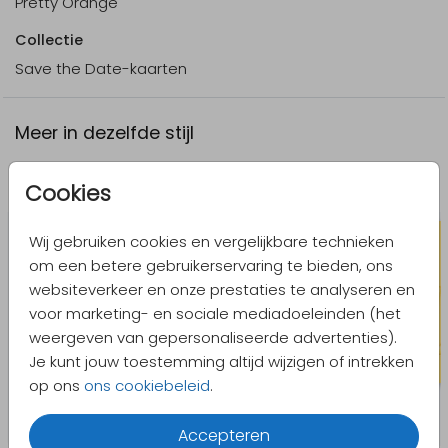
Pretty Orange
Collectie
Save the Date-kaarten
Meer in dezelfde stijl
Save the date kaart
Save the 
Cookies
Wij gebruiken cookies en vergelijkbare technieken
om een betere gebruikerservaring te bieden, ons
websiteverkeer en onze prestaties te analyseren en
voor marketing- en sociale mediadoeleinden (het
weergeven van gepersonaliseerde advertenties).
Je kunt jouw toestemming altijd wijzigen of intrekken
op ons
ons cookiebeleid
.
Accepteren