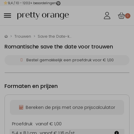
9,4
/ 10 -
1202
+ beoordelingen
0
Trouwen
Save the Date-kaarten
Romantische save the date voor trouwen
Bestel gemakkelijk een proefdruk voor
€ 1,00
Formaten en prijzen
Bereken de prijs met onze prijscalculator
Proefdruk
vanaf € 1,00
5.4 × 8.1 cm
vanaf € 1,16
p/st