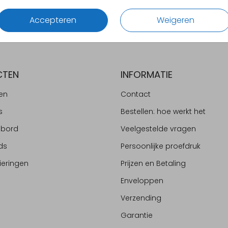
Accepteren
Weigeren
CTEN
INFORMATIE
en
Contact
s
Bestellen: hoe werkt het
ebord
Veelgestelde vragen
ds
Persoonlijke proefdruk
ieringen
Prijzen en Betaling
Enveloppen
Verzending
Garantie