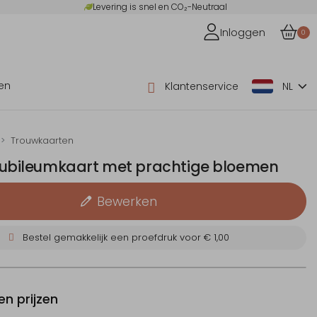
Levering is snel en CO₂-Neutraal
Inloggen
0
en
Klantenservice
NL
Trouwkaarten
e jubileumkaart met prachtige bloemen
Bewerken
Bestel gemakkelijk een proefdruk voor
€ 1,00
n prijzen