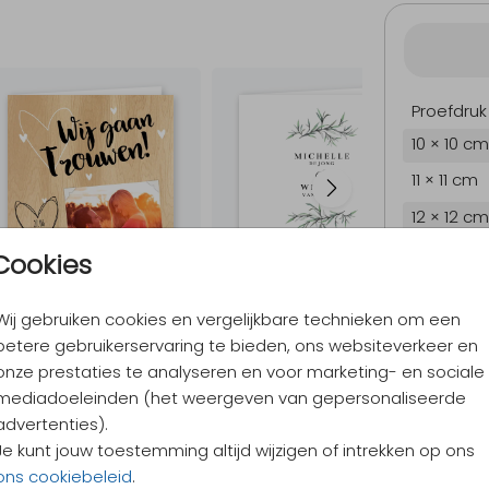
Proefdruk
10 × 10 cm
11 × 11 cm
12 × 12 cm
13 × 13 cm
Cookies
15 × 15 cm
Wij gebruiken cookies en vergelijkbare technieken om een
Envelopp
betere gebruikerservaring te bieden, ons websiteverkeer en
onze prestaties te analyseren en voor marketing- en sociale
mediadoeleinden (het weergeven van gepersonaliseerde
9,4
/ 10
advertenties).
Verzen
Je kunt jouw toestemming altijd wijzigen of intrekken op ons
Alles v
ons cookiebeleid
.