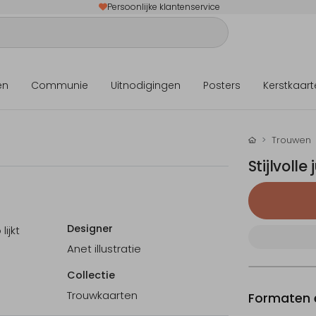
Persoonlijke klantenservice
en
Communie
Uitnodigingen
Posters
Kerstkaart
Trouwen
Stijlvoll
Designer
ijkt
Anet illustratie
Collectie
Trouwkaarten
Formaten e