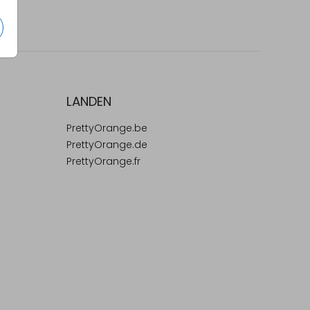
LANDEN
PrettyOrange.be
PrettyOrange.de
PrettyOrange.fr