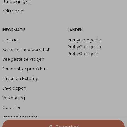
Uitnodigingen
Zelf maken
INFORMATIE
LANDEN
Contact
PrettyOrange.be
PrettyOrange.de
Bestellen: hoe werkt het
PrettyOrange.fr
Veelgestelde vragen
Persoonlijke proefdruk
Prijzen en Betaling
Enveloppen
Verzending
Garantie
Herroepingsrecht
Klachtenprocedure