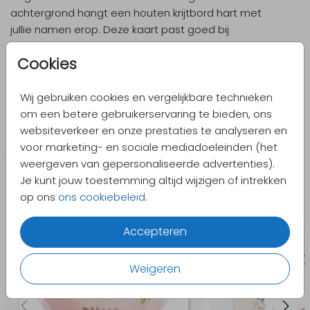
achtergrond hangt een houten krijtbord hart met
jullie namen erop. Deze kaart past goed bij
bijvoorbeeld een vintage bruiloft.
Cookies
Designer
Antje Ontwerpt
Wij gebruiken cookies en vergelijkbare technieken
om een betere gebruikerservaring te bieden, ons
Collectie
websiteverkeer en onze prestaties te analyseren en
Trouwkaarten
voor marketing- en sociale mediadoeleinden (het
weergeven van gepersonaliseerde advertenties).
Je kunt jouw toestemming altijd wijzigen of intrekken
Meer in dezelfde stijl
op ons
ons cookiebeleid
.
Accepteren
Weigeren