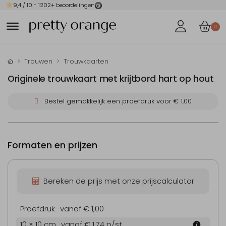
9,4
/ 10 -
1202
+ beoordelingen
0
Trouwen
Trouwkaarten
Originele trouwkaart met krijtbord hart op hout
Bestel gemakkelijk een proefdruk voor
€ 1,00
Formaten en prijzen
Bereken de prijs met onze prijscalculator
Proefdruk
vanaf € 1,00
10 × 10 cm
vanaf € 1,74
p/st