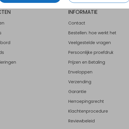
CTEN
INFORMATIE
en
Contact
s
Bestellen: hoe werkt het
ebord
Veelgestelde vragen
ds
Persoonlijke proefdruk
ieringen
Prijzen en Betaling
Enveloppen
Verzending
Garantie
Herroepingsrecht
Klachtenprocedure
Reviewbeleid