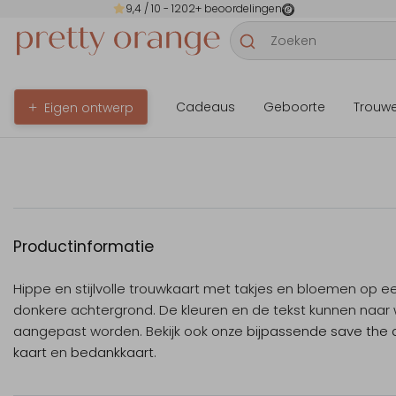
9,4
/ 10 -
1202
+ beoordelingen
Cadeaus
Geboorte
Trouw
Eigen ontwerp
Productinformatie
Hippe en stijlvolle trouwkaart met takjes en bloemen op e
donkere achtergrond. De kleuren en de tekst kunnen naar
aangepast worden. Bekijk ook onze
bijpassende save the 
kaart
en
bedankkaart
.