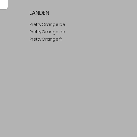
LANDEN
PrettyOrange.be
PrettyOrange.de
PrettyOrange.fr