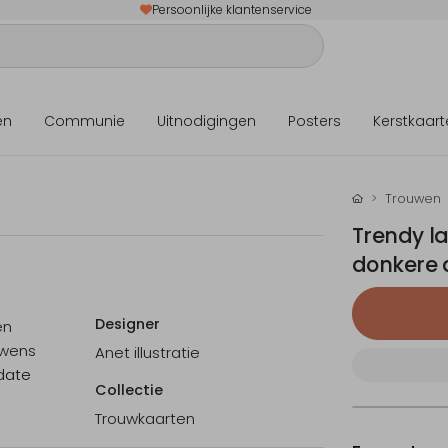
Persoonlijke klantenservice
en
Communie
Uitnodigingen
Posters
Kerstkaart
Trouwen
Trendy l
donkere 
Designer
en
 wens
Anet illustratie
date
Collectie
Trouwkaarten