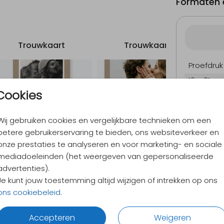
Formaten e
Trouwkaart
Trouwkaart
Proefdruk
10 × 21 cm
Cookies
Envelopp
Wij gebruiken cookies en vergelijkbare technieken om een
betere gebruikerservaring te bieden, ons websiteverkeer en
9,4
/ 10
onze prestaties te analyseren en voor marketing- en sociale
Verzen
mediadoeleinden (het weergeven van gepersonaliseerde
Alles v
advertenties).
Je kunt jouw toestemming altijd wijzigen of intrekken op ons
ons cookiebeleid
.
Accepteren
Weigeren