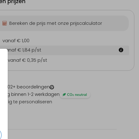
n prijzen
Bereken de prijs met onze prijscalculator
Trouwkaart
vanaf € 1,00
vanaf € 1,84
p/st
en
vanaf € 0,35
p/st
 -
1202
+ beoordelingen
ding binnen 1-2 werkdagen
olledig te personaliseren