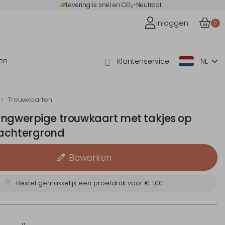
Levering is snel en CO₂-Neutraal
Inloggen
0
en
Klantenservice
NL
Trouwkaarten
angwerpige trouwkaart met takjes op
achtergrond
Bewerken
Bestel gemakkelijk een proefdruk voor
€ 1,00