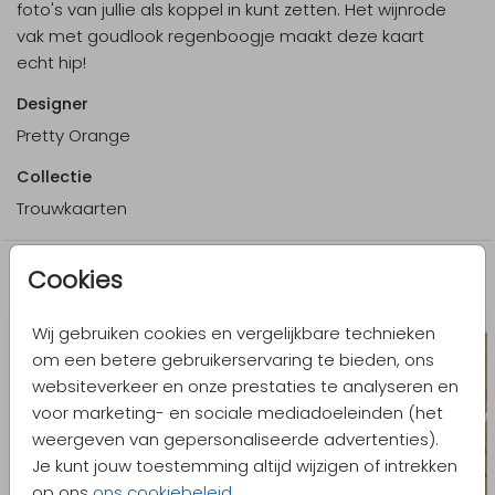
foto's van jullie als koppel in kunt zetten. Het wijnrode
vak met goudlook regenboogje maakt deze kaart
echt hip!
Designer
Pretty Orange
Collectie
Trouwkaarten
Cookies
Meer in dezelfde stijl
Wij gebruiken cookies en vergelijkbare technieken
om een betere gebruikerservaring te bieden, ons
websiteverkeer en onze prestaties te analyseren en
voor marketing- en sociale mediadoeleinden (het
weergeven van gepersonaliseerde advertenties).
Je kunt jouw toestemming altijd wijzigen of intrekken
op ons
ons cookiebeleid
.