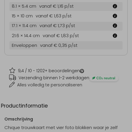
8.1 × 5.4 cm
vanaf € 1,16
p/st
15 × 10 cm
vanaf € 1,63
p/st
17.1 × 11.4 cm
vanaf € 1,73
p/st
21.6 × 14.4 cm
vanaf € 1,83
p/st
Enveloppen
vanaf € 0,35
p/st
9,4
/ 10 -
1202
+ beoordelingen
Verzending binnen 1-2 werkdagen
Alles volledig te personaliseren
Productinformatie
Omschrijving
Chique trouwkaart met vier foto blokken waar je zelf