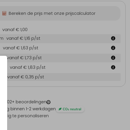
Bereken de prijs met onze prijscalculator
Trouwkaart
Trouwkaart
T
vanaf € 1,00
cm
vanaf € 1,16
p/st
vanaf € 1,63
p/st
 cm
vanaf € 1,73
p/st
6 cm
vanaf € 1,83
p/st
en
vanaf € 0,35
p/st
 -
1202
+ beoordelingen
ding binnen 1-2 werkdagen
olledig te personaliseren