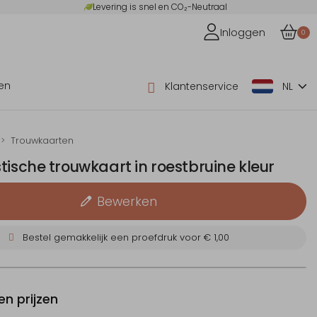
Levering is snel en CO₂-Neutraal
Inloggen
0
en
Klantenservice
NL
Trouwkaarten
tische trouwkaart in roestbruine kleur
Bewerken
Bestel gemakkelijk een proefdruk voor
€ 1,00
n prijzen