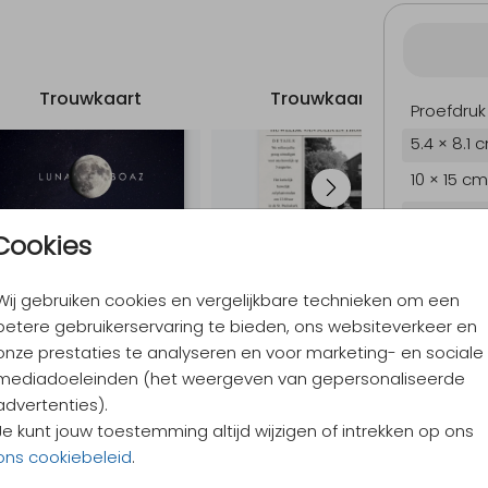
Trouwkaart
Trouwkaart
Proefdruk
5.4 × 8.1 
10 × 15 cm
11.4 × 17.1
Cookies
14.4 × 21.
Envelopp
Wij gebruiken cookies en vergelijkbare technieken om een
betere gebruikerservaring te bieden, ons websiteverkeer en
onze prestaties te analyseren en voor marketing- en sociale
mediadoeleinden (het weergeven van gepersonaliseerde
9,4
/ 10
advertenties).
Verzen
Je kunt jouw toestemming altijd wijzigen of intrekken op ons
Alles v
ons cookiebeleid
.