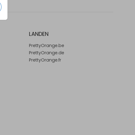
LANDEN
PrettyOrange.be
PrettyOrange.de
PrettyOrange.fr