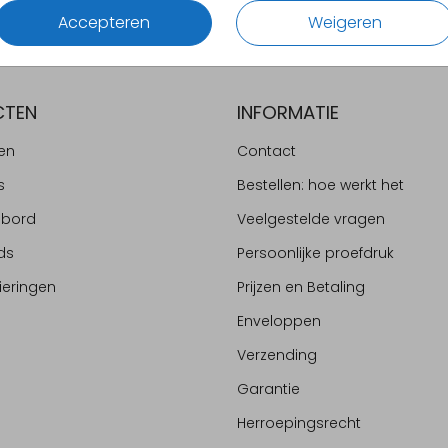
Accepteren
Weigeren
CTEN
INFORMATIE
en
Contact
s
Bestellen: hoe werkt het
ebord
Veelgestelde vragen
ds
Persoonlijke proefdruk
ieringen
Prijzen en Betaling
Enveloppen
Verzending
Garantie
Herroepingsrecht