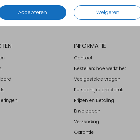
Accepteren
Weigeren
CTEN
INFORMATIE
en
Contact
s
Bestellen: hoe werkt het
ebord
Veelgestelde vragen
ds
Persoonlijke proefdruk
ieringen
Prijzen en Betaling
Enveloppen
Verzending
Garantie