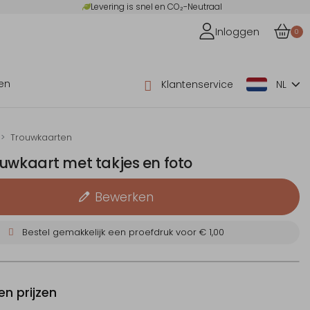
Levering is snel en CO₂-Neutraal
Inloggen
0
en
Klantenservice
NL
Trouwkaarten
uwkaart met takjes en foto
Bewerken
Bestel gemakkelijk een proefdruk voor
€ 1,00
n prijzen