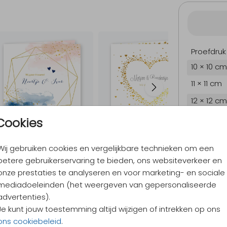
Proefdruk
10 × 10 cm
11 × 11 cm
12 × 12 cm
13 × 13 cm
Cookies
15 × 15 cm
Wij gebruiken cookies en vergelijkbare technieken om een
Envelopp
betere gebruikerservaring te bieden, ons websiteverkeer en
onze prestaties te analyseren en voor marketing- en sociale
mediadoeleinden (het weergeven van gepersonaliseerde
9,4
/ 10
advertenties).
Verzen
Je kunt jouw toestemming altijd wijzigen of intrekken op ons
Alles v
ons cookiebeleid
.