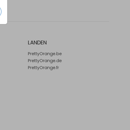
LANDEN
PrettyOrange.be
PrettyOrange.de
PrettyOrange.fr