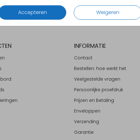
Accepteren
Weigeren
CTEN
INFORMATIE
en
Contact
s
Bestellen: hoe werkt het
ebord
Veelgestelde vragen
ds
Persoonlijke proefdruk
ieringen
Prijzen en Betaling
Enveloppen
Verzending
Garantie