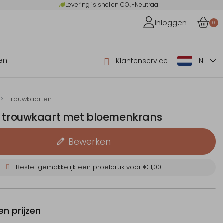
Levering is snel en CO₂-Neutraal
Inloggen
0
en
Klantenservice
NL
Trouwkaarten
e trouwkaart met bloemenkrans
Bewerken
Bestel gemakkelijk een proefdruk voor
€ 1,00
n prijzen