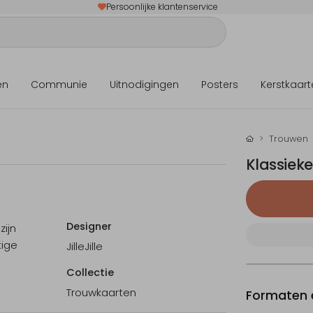
Persoonlijke klantenservice
en
Communie
Uitnodigingen
Posters
Kerstkaart
Trouwen
Klassiek
Designer
ijn
tige
JilleJille
Collectie
Trouwkaarten
Formaten e