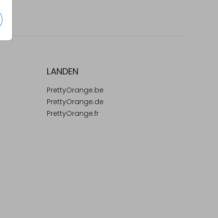
LANDEN
PrettyOrange.be
PrettyOrange.de
PrettyOrange.fr