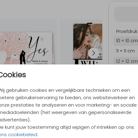
Proefdruk
10 × 10 cm
11 × 11 cm
12 × 12 cm
13 × 13 cm
Cookies
15 × 15 cm
Wij gebruiken cookies en vergelijkbare technieken om een
Envelopp
betere gebruikerservaring te bieden, ons websiteverkeer en
onze prestaties te analyseren en voor marketing- en sociale
mediadoeleinden (het weergeven van gepersonaliseerde
9,4
/ 10
advertenties).
Verzen
Je kunt jouw toestemming altijd wijzigen of intrekken op ons
Alles v
ons cookiebeleid
.