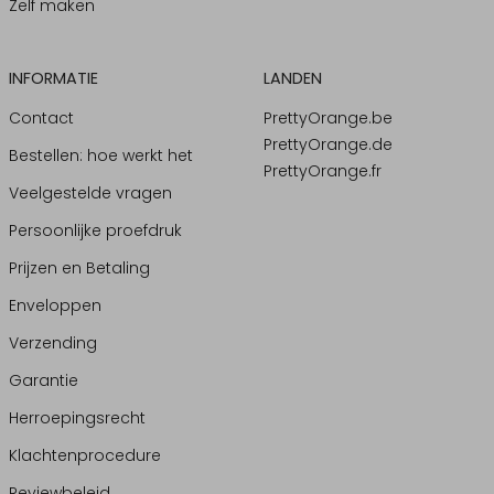
Zelf maken
INFORMATIE
LANDEN
Contact
PrettyOrange.be
PrettyOrange.de
Bestellen: hoe werkt het
PrettyOrange.fr
Veelgestelde vragen
Persoonlijke proefdruk
Prijzen en Betaling
Enveloppen
Verzending
Garantie
Herroepingsrecht
Klachtenprocedure
Reviewbeleid