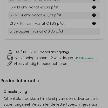
15 × 10 cm
vanaf € 1,63
p/st
17.1 × 11.4 cm
vanaf € 1,73
p/st
21.6 × 14.4 cm
vanaf € 1,83
p/st
Enveloppen
vanaf € 0,35
p/st
9,4
/ 10 -
1202
+ beoordelingen
Verzending binnen 1-2 werkdagen
Alles volledig te personaliseren
Productinformatie
Omschrijving
Dit enkele trouwkaart in de stijl van een advertentie is
super origineel! Verschillende lettertypes, linkjes naar