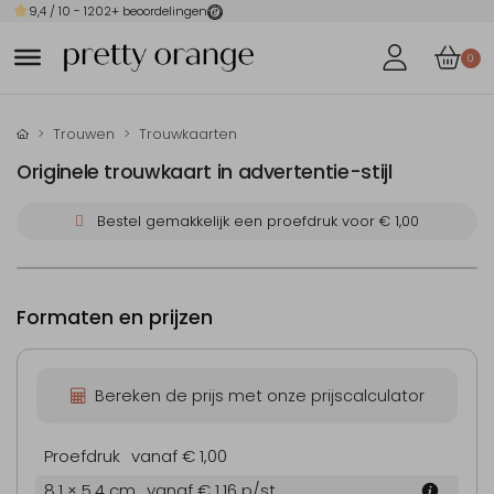
9,4
/ 10 -
1202
+ beoordelingen
0
Trouwen
Trouwkaarten
Originele trouwkaart in advertentie-stijl
Bestel gemakkelijk een proefdruk voor
€ 1,00
Formaten en prijzen
Bereken de prijs met onze prijscalculator
Proefdruk
vanaf € 1,00
8.1 × 5.4 cm
vanaf € 1,16
p/st