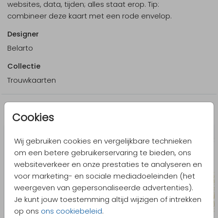
websites, data, tijden; alles staat erop. Tip:
combineer deze kaart met een rode envelop.
Designer
Belarto
Collectie
Trouwkaarten
Meer in dezelfde stijl
Cookies
Wij gebruiken cookies en vergelijkbare technieken
om een betere gebruikerservaring te bieden, ons
websiteverkeer en onze prestaties te analyseren en
voor marketing- en sociale mediadoeleinden (het
weergeven van gepersonaliseerde advertenties).
Je kunt jouw toestemming altijd wijzigen of intrekken
op ons
ons cookiebeleid
.