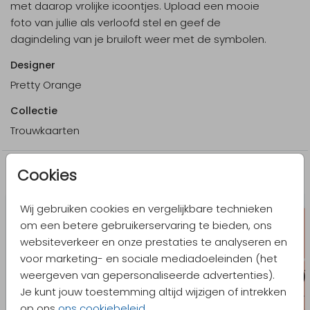
met daarop vrolijke icoontjes. Upload een mooie
foto van jullie als verloofd stel en geef de
dagindeling van je bruiloft weer met de symbolen.
Designer
Pretty Orange
Collectie
Trouwkaarten
Cookies
Meer in dezelfde stijl
Wij gebruiken cookies en vergelijkbare technieken
om een betere gebruikerservaring te bieden, ons
websiteverkeer en onze prestaties te analyseren en
voor marketing- en sociale mediadoeleinden (het
weergeven van gepersonaliseerde advertenties).
Je kunt jouw toestemming altijd wijzigen of intrekken
op ons
ons cookiebeleid
.