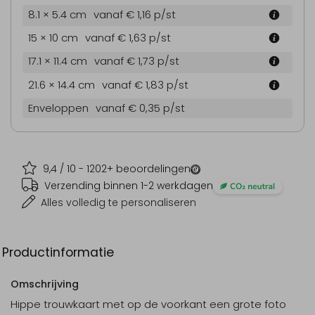
8.1 × 5.4 cm
vanaf € 1,16
p/st
15 × 10 cm
vanaf € 1,63
p/st
17.1 × 11.4 cm
vanaf € 1,73
p/st
21.6 × 14.4 cm
vanaf € 1,83
p/st
Enveloppen
vanaf € 0,35
p/st
9,4
/ 10 -
1202
+ beoordelingen
Verzending binnen 1-2 werkdagen
Alles volledig te personaliseren
Productinformatie
Omschrijving
Hippe trouwkaart met op de voorkant een grote foto