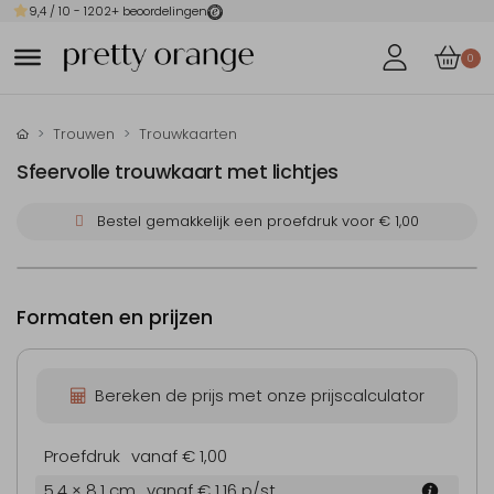
9,4
/ 10 -
1202
+ beoordelingen
0
Trouwen
Trouwkaarten
Sfeervolle trouwkaart met lichtjes
Bestel gemakkelijk een proefdruk voor
€ 1,00
Formaten en prijzen
Bereken de prijs met onze prijscalculator
Proefdruk
vanaf € 1,00
5.4 × 8.1 cm
vanaf € 1,16
p/st