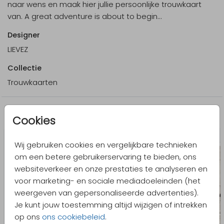
naar wens en maak hier jullie persoonlijke trouwkaart
van. A great adventure is about to begin...
Designer
LIEVEZ
Collectie
Trouwkaarten
Meer in dezelfde stijl
Cookies
Wij gebruiken cookies en vergelijkbare technieken
om een betere gebruikerservaring te bieden, ons
websiteverkeer en onze prestaties te analyseren en
voor marketing- en sociale mediadoeleinden (het
weergeven van gepersonaliseerde advertenties).
Je kunt jouw toestemming altijd wijzigen of intrekken
op ons
ons cookiebeleid
.