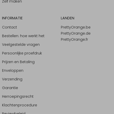
Zelf maken
INFORMATIE
LANDEN
Contact
PrettyOrange.be
PrettyOrange.de
Bestellen: hoe werkt het
PrettyOrange.fr
Veelgestelde vragen
Persoonlijke proefdruk
Prijzen en Betaling
Enveloppen
Verzending
Garantie
Herroepingsrecht
Klachtenprocedure
Reviewbeleid