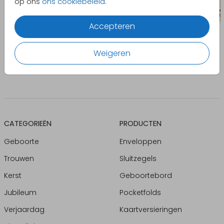
op ons
ons cookiebeleid
.
Accepteren
Weigeren
CATEGORIEËN
PRODUCTEN
Geboorte
Enveloppen
Trouwen
Sluitzegels
Kerst
Geboortebord
Jubileum
Pocketfolds
Verjaardag
Kaartversieringen