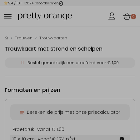
9,4
/ 10 -
1202
+ beoordelingen
0
Trouwen
Trouwkaarten
Trouwkaart met strand en schelpen
Bestel gemakkelijk een proefdruk voor
€ 1,00
Formaten en prijzen
Bereken de prijs met onze prijscalculator
Proefdruk
vanaf € 1,00
10 × 10 cm
vanaf € 1,74
p/st