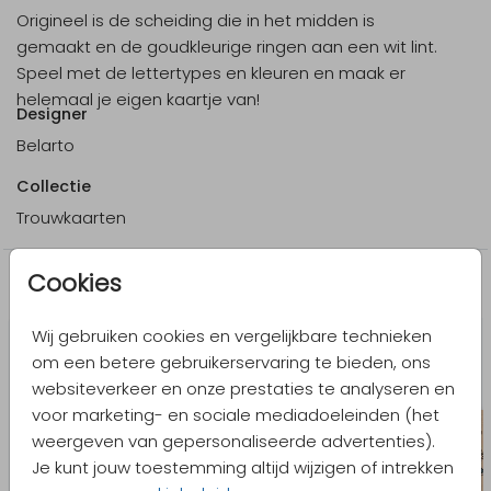
Origineel is de scheiding die in het midden is
gemaakt en de goudkleurige ringen aan een wit lint.
Speel met de lettertypes en kleuren en maak er
helemaal je eigen kaartje van!
Designer
Belarto
Collectie
Trouwkaarten
Cookies
Meer in dezelfde stijl
Wij gebruiken cookies en vergelijkbare technieken
om een betere gebruikerservaring te bieden, ons
websiteverkeer en onze prestaties te analyseren en
voor marketing- en sociale mediadoeleinden (het
weergeven van gepersonaliseerde advertenties).
Je kunt jouw toestemming altijd wijzigen of intrekken