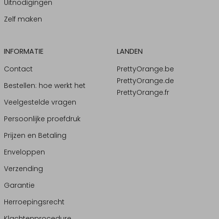
Uitnodigingen
Zelf maken
INFORMATIE
LANDEN
Contact
PrettyOrange.be
PrettyOrange.de
Bestellen: hoe werkt het
PrettyOrange.fr
Veelgestelde vragen
Persoonlijke proefdruk
Prijzen en Betaling
Enveloppen
Verzending
Garantie
Herroepingsrecht
Klachtenprocedure