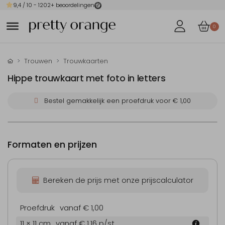
9,4
/ 10 -
1202
+ beoordelingen
0
Trouwen
Trouwkaarten
Hippe trouwkaart met foto in letters
Bestel gemakkelijk een proefdruk voor
€ 1,00
Formaten en prijzen
Bereken de prijs met onze prijscalculator
Proefdruk
vanaf € 1,00
11 × 11 cm
vanaf € 1,16
p/st