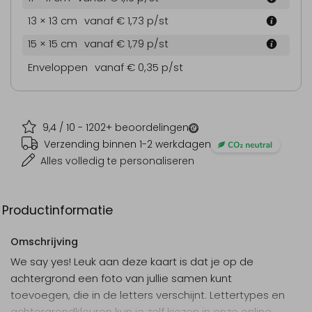
13 × 13 cm
vanaf € 1,73
p/st
15 × 15 cm
vanaf € 1,79
p/st
Enveloppen
vanaf € 0,35
p/st
9,4
/ 10 -
1202
+ beoordelingen
Verzending binnen 1-2 werkdagen
Alles volledig te personaliseren
Productinformatie
Omschrijving
We say yes! Leuk aan deze kaart is dat je op de
achtergrond een foto van jullie samen kunt
toevoegen, die in de letters verschijnt. Lettertypes en
achtergrondkleuren kun je zelf kiezen in onze online