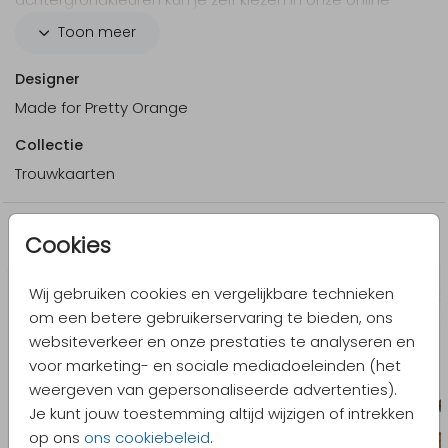
editor. Tip: kies voor een kleurrijke envelop. Dat maakt
Toon meer
het een extra feestelijke uitnodiging!
Designer
Made for Pretty Orange
Collectie
Trouwkaarten
Meer in dezelfde stijl
Cookies
Wij gebruiken cookies en vergelijkbare technieken
om een betere gebruikerservaring te bieden, ons
websiteverkeer en onze prestaties te analyseren en
voor marketing- en sociale mediadoeleinden (het
weergeven van gepersonaliseerde advertenties).
Je kunt jouw toestemming altijd wijzigen of intrekken
op ons
ons cookiebeleid
.